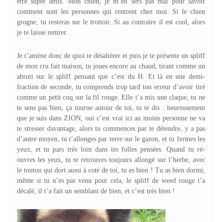
être super amis. Mon chien, je m’en sers pas mal pour savoir
comment sont les personnes qui rentrent chez moi. Si le chien
grogne, tu resteras sur le trottoir. Si au contraire il est cool, alors
je te laisse rentrer.
Je t’amène donc de quoi te désaltérer et puis je te présente un spliff
de mon cru fait maison, tu joues encore au chaud, tirant comme un
abruti sur le spliff pensant que c’est du H. Et là en une demi-
fraction de seconde, tu comprends trop tard ton erreur d’avoir tiré
comme un petit coq sur la fil rouge. Elle t’a mis une claque, tu ne
te sens pas bien, ça tourne autour de toi, tu te dis : heureusement
que je suis dans ZION, oui c’est vrai ici au moins personne ne va
te stresser davantage, alors tu commences par te détendre, y a pas
d’autre moyen, tu t’allonges par terre sur le gazon, et tu fermes les
yeux, et tu pars très loin dans tes folles pensées. Quand tu ré-
ouvres les yeux, tu te retrouves toujours allongé sur l’herbe, avec
le toutou qui dort aussi à coté de toi, tu es bien ! Tu as bien dormi,
même si tu n’es pas venu pour cela, le spliff de weed rouge t’a
décalé, il t’a fait un semblant de bien, et c’est très bien !