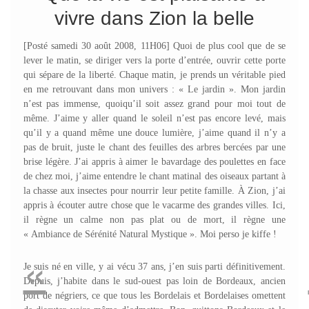
vivre dans Zion la belle
[Posté samedi 30 août 2008, 11H06]
Quoi de plus cool que de se
lever le matin, se diriger vers la porte d’entrée, ouvrir cette porte
qui sépare de la liberté. Chaque matin, je prends un véritable pied
en me retrouvant dans mon univers : « Le jardin ». Mon jardin
n’est pas immense, quoiqu’il soit assez grand pour moi tout de
même. J’aime y aller quand le soleil n’est pas encore levé, mais
qu’il y a quand même une douce lumière, j’aime quand il n’y a
pas de bruit, juste le chant des feuilles des arbres bercées par une
brise légère. J’ai appris à aimer le bavardage des poulettes en face
de chez moi, j’aime entendre le chant matinal des oiseaux partant à
la chasse aux insectes pour nourrir leur petite famille. À Zion, j’ai
appris à écouter autre chose que le vacarme des grandes villes. Ici,
il règne un calme non pas plat ou de mort, il règne une
« Ambiance de Sérénité Natural Mystique ». Moi perso je kiffe !
«
Je suis né en ville, y ai vécu 37 ans, j’en suis parti définitivement.
Depuis, j’habite dans le sud-ouest pas loin de Bordeaux, ancien
port de négriers, ce que tous les Bordelais et Bordelaises omettent