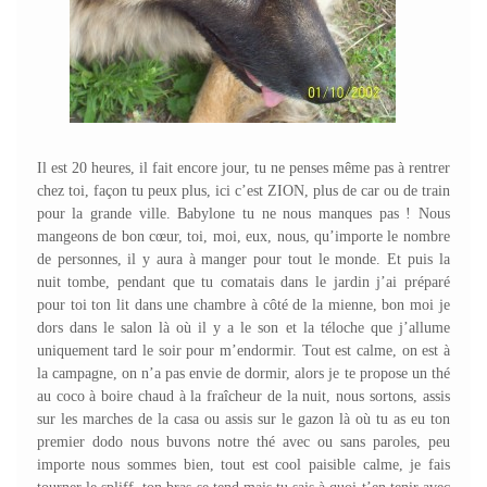
Il est 20 heures, il fait encore jour, tu ne penses même pas à rentrer
chez toi, façon tu peux plus, ici c’est ZION, plus de car ou de train
pour la grande ville. Babylone tu ne nous manques pas ! Nous
mangeons de bon cœur, toi, moi, eux, nous, qu’importe le nombre
de personnes, il y aura à manger pour tout le monde. Et puis la
nuit tombe, pendant que tu comatais dans le jardin j’ai préparé
pour toi ton lit dans une chambre à côté de la mienne, bon moi je
dors dans le salon là où il y a le son et la téloche que j’allume
uniquement tard le soir pour m’endormir. Tout est calme, on est à
la campagne, on n’a pas envie de dormir, alors je te propose un thé
au coco à boire chaud à la fraîcheur de la nuit, nous sortons, assis
sur les marches de la casa ou assis sur le gazon là où tu as eu ton
premier dodo nous buvons notre thé avec ou sans paroles, peu
importe nous sommes bien, tout est cool paisible calme, je fais