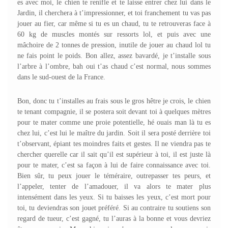
es avec moi, le chien te renifle et te laisse entrer chez lui dans le
Jardin, il cherchera à t’impressionner, et toi franchement tu vas pas
jouer au fier, car même si tu es un chaud, tu te retrouveras face à
60 kg de muscles montés sur ressorts lol, et puis avec une
mâchoire de 2 tonnes de pression, inutile de jouer au chaud lol tu
ne fais point le poids. Bon allez, assez bavardé, je t’installe sous
l’arbre à l’ombre, bah oui t’as chaud c’est normal, nous sommes
dans le sud-ouest de la France.
Bon, donc tu t’installes au frais sous le gros hêtre je crois, le chien
te tenant compagnie, il se postera soit devant toi à quelques mètres
pour te mater comme une proie potentielle, hé ouais man là tu es
chez lui, c’est lui le maître du jardin. Soit il sera posté derrière toi
t’observant, épiant tes moindres faits et gestes. Il ne viendra pas te
chercher querelle car il sait qu’il est supérieur à toi, il est juste là
pour te mater, c’est sa façon à lui de faire connaissance avec toi.
Bien sûr, tu peux jouer le téméraire, outrepasser tes peurs, et
l’appeler, tenter de l’amadouer, il va alors te mater plus
intensément dans les yeux. Si tu baisses les yeux, c’est mort pour
toi, tu deviendras son jouet préféré. Si au contraire tu soutiens son
regard de tueur, c’est gagné, tu l’auras à la bonne et vous devriez