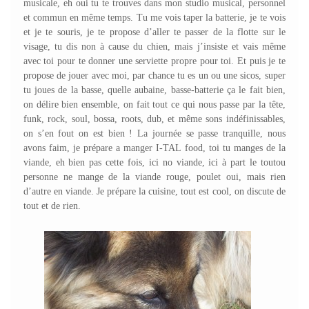
musicale, eh oui tu te trouves dans mon studio musical, personnel
et commun en même temps. Tu me vois taper la batterie, je te vois
et je te souris, je te propose d’aller te passer de la flotte sur le
visage, tu dis non à cause du chien, mais j’insiste et vais même
avec toi pour te donner une serviette propre pour toi. Et puis je te
propose de jouer avec moi, par chance tu es un ou une sicos, super
tu joues de la basse, quelle aubaine, basse-batterie ça le fait bien,
on délire bien ensemble, on fait tout ce qui nous passe par la tête,
funk, rock, soul, bossa, roots, dub, et même sons indéfinissables,
on s’en fout on est bien ! La journée se passe tranquille, nous
avons faim, je prépare a manger I-TAL food, toi tu manges de la
viande, eh bien pas cette fois, ici no viande, ici à part le toutou
personne ne mange de la viande rouge, poulet oui, mais rien
d’autre en viande. Je prépare la cuisine, tout est cool, on discute de
tout et de rien.